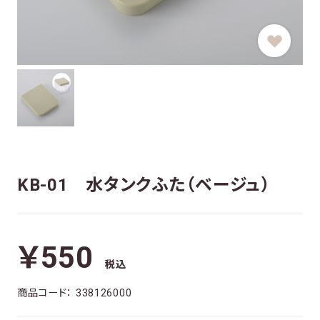
KEURIGのある生活
KEURIGの始め方
販売店舗／体験店舗
リサイクルプログラム
KB-01 水タンクふた（ベージュ）
コーヒー診断
￥550
税込
アレンジレシピ
商品コード： 338126000