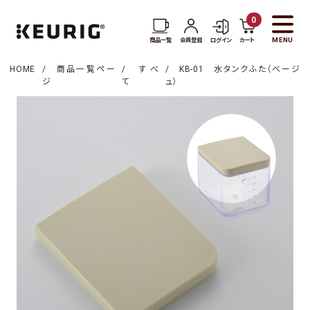
0
MENU
商品一覧
会員登録
ログイン
カート
HOME
商品一覧ペー
すべ
KB-01 水タンクふた（ベージ
ジ
て
ュ）
商品一覧
コーヒー一覧
お茶・紅茶一覧
アクセサリー一覧
KEURIGについて
新着情報