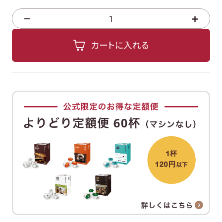
ご利用
よくある
お問い
法人様
カートに入れる
ガイド
質問
合わせ
ページ
OFFICIAL SNS