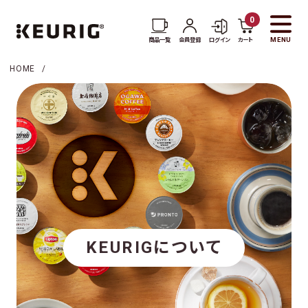
0
MENU
商品一覧
会員登録
ログイン
カート
HOME
商品一覧
コーヒー一覧
お茶・紅茶一覧
アクセサリー一覧
KEURIGについて
KEURIGについて
新着情報