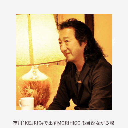
市川：KEURIG
で出すMORIHICO.も当然ながら深
®