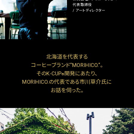
代表取締役
/ アートディレクター
ご利用
よくある
お問い
法人様
ガイド
質問
合わせ
ページ
OFFICIAL SNS
北海道を代表する
コーヒーブランド“MORIHICO.”。
そのK-CUP
開発にあたり、
®
MORIHICO.の代表である市川草介氏に
お話を伺った。