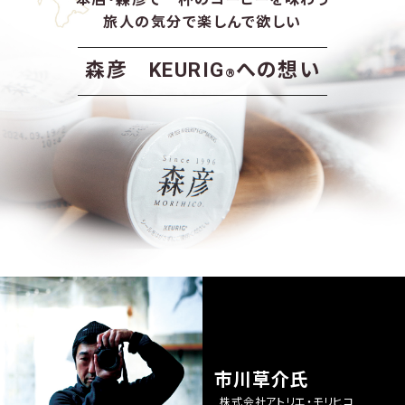
KEURIGのある生活
旅人の気分で楽しんで欲しい
森彦 KEURIG
への想い
®
KEURIGの始め方
販売店舗／体験店舗
リサイクルプログラム
コーヒー診断
アレンジレシピ
市川草介氏
株式会社アトリエ・モリヒコ