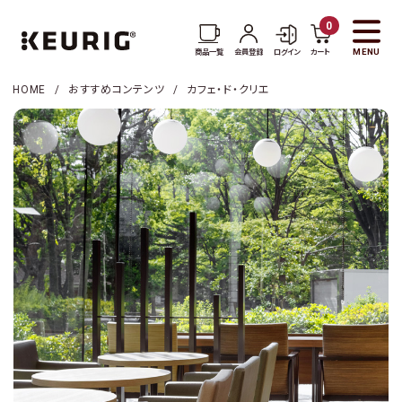
0
MENU
商品一覧
会員登録
ログイン
カート
HOME
おすすめコンテンツ
カフェ・ド・クリエ
商品一覧
コーヒー一覧
お茶・紅茶一覧
アクセサリー一覧
KEURIGについて
新着情報