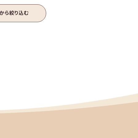
ある
質問
お問い
合わせ
法人様
ページ
から絞り込む